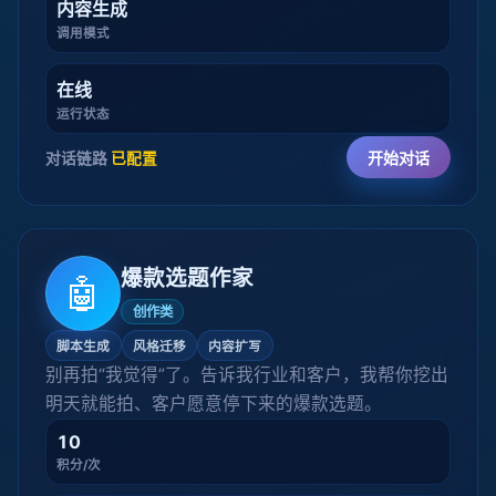
内容生成
调用模式
在线
运行状态
对话链路
已配置
开始对话
爆款选题作家
🤖
创作类
脚本生成
风格迁移
内容扩写
别再拍“我觉得”了。告诉我行业和客户，我帮你挖出
明天就能拍、客户愿意停下来的爆款选题。
10
积分/次