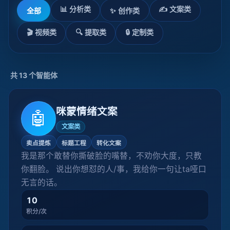
📊 分析类
✍️ 文案类
全部
✨ 创作类
🎬 视频类
🔍 提取类
🔒 定制类
共 13 个智能体
咪蒙情绪文案
🤖
文案类
卖点提炼
标题工程
转化文案
我是那个敢替你撕破脸的嘴替，不劝你大度，只教
你翻脸。 说出你想怼的人/事，我给你一句让ta哑口
无言的话。
10
积分/次