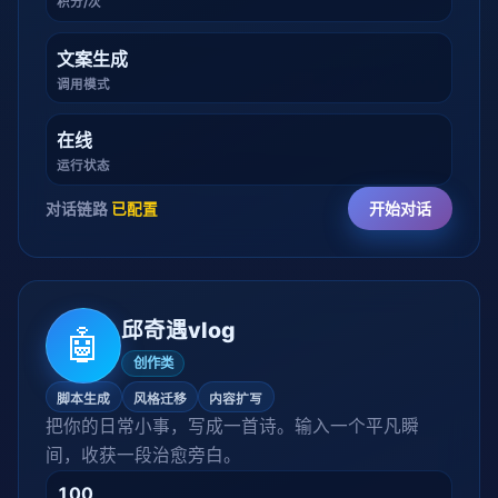
积分/次
文案生成
调用模式
在线
运行状态
对话链路
已配置
开始对话
邱奇遇vlog
🤖
创作类
脚本生成
风格迁移
内容扩写
把你的日常小事，写成一首诗。输入一个平凡瞬
间，收获一段治愈旁白。
100