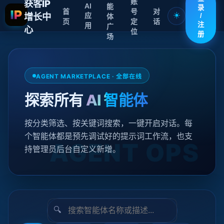
账
获客IP
AI
能
录
首
号
对
☀️
增长中
应
体
/
页
定
话
用
注
广
心
位
册
场
AGENT MARKETPLACE · 全部在线
探索所有
AI 智能体
按分类筛选、按关键词搜索，一键开启对话。每
个智能体都是预先调试好的提示词工作流，也支
持管理员后台自定义新增。
🔍